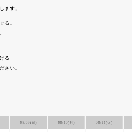
します。
せる。
。
げる
ださい。
08/09(日)
08/10(月)
08/11(火)